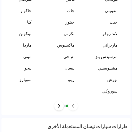
انفينيتي
جاك
جاكوار
جيب
جيتور
كيا
لاند روفر
لكزس
لينكولن
مازيراتي
ماكسيوس
مازدا
مرسيدس بنز
ام جي
ميني
ميتسوبيشي
نيسان
بيجو
بورش
رينو
سوبارو
سوزوكي
طرازات سيارات نيسان المستعملة الأخرى