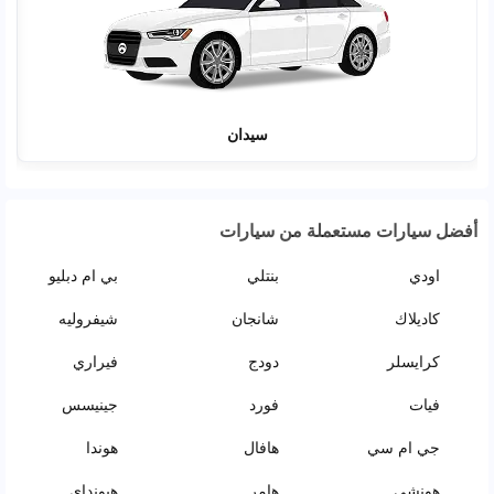
سيدان
أفضل سيارات مستعملة من سيارات
اودي
بنتلي
بي ام دبليو
كاديلاك
شانجان
شيفروليه
كرايسلر
دودج
فيراري
فيات
فورد
جينيسس
جي ام سي
هافال
هوندا
هونشي
هامر
هيونداي