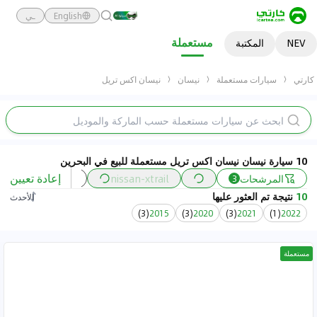
English
ـي
مستعملة
NEV
المكتبة
كارتي
سيارات مستعملة
نيسان
نيسان اكس تريل
10 سيارة نيسان نيسان اكس تريل مستعملة للبيع في البحرين
إعادة تعيين
المرشحات
nissan-xtrail
السعر
السن
3
10
نتيجة تم العثور عليها
الأحدث
)
3
(
2015
)
3
(
2020
)
3
(
2021
)
1
(
2022
مستعملة