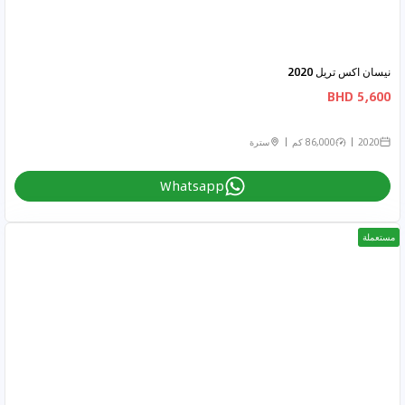
نيسان اكس تريل 2020
5,600 BHD
2020
86,000 كم
سترة
Whatsapp
مستعملة