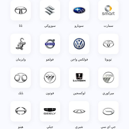
سمارت
سوبارو
سوزوكي
تاتا
تويوتا
فولكس واجن
فولفو
وايزمان
ميركوري
لوكسجين
فوتون
بايك
جي اي سي
شيري
جيلي
هينو