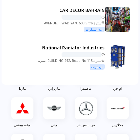
CAR DECOR BAHRAIN
كوينجسيج
لادا
لامبورجيني
لانسيا
سترة,AVENUE, 1 WADIYAN, 608 Sitra
زينة السيارات
National Radiator Industries
لاند روفر
لكزس
لينكولن
لوتس
سترة,BUILDING 742, Road No 113, سترة
الرديترات
ام جي
ماهيندرا
مازيراتي
مازدا
مكلارين
مرسيدس بنز
ميني
ميتسوبيشي