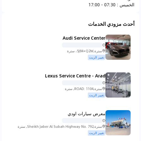
الخميس
:
07:30 - 17:00
فيراري
فيات
فيسكر
فورد
أحدث مزودي الخدمات
Audi Service Center
جاك جونو
جي ام سي
هوندا
هامر
سترة,5J84+Q2W، سترة
تغيير الزيت
Lexus Service Centre - Arad
هيونداي
انفينيتي
ايسوزو
ايفيكو
سترة,ROAD: 1104, سترة
تغيير الزيت
معرض سيارات اودي
جاكوار
جيب
كي تي ام
كيا
سترة,Sheikh Jaber Al Subah Highway No. 792, سترة
تغيير الزيت