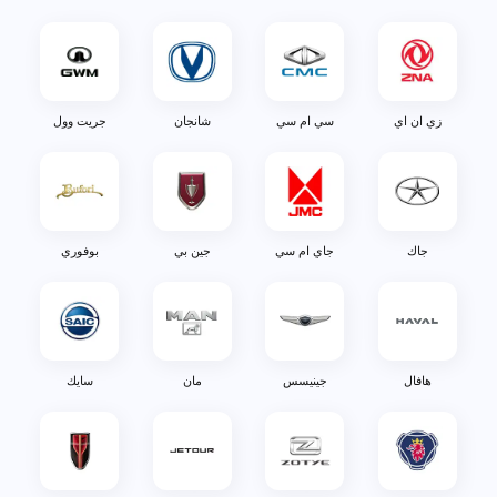
زي ان اي
سي ام سي
شانجان
جريت وول
جاك
جاي ام سي
جين بي
بوفوري
هافال
جينيسس
مان
سايك