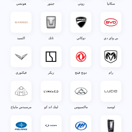
سكانيا
زوتي
جيتور
هونشي
بي واي دي
دوكاتي
تانك
اكسيد
رام
دونج فينج
زيكر
فيكتوري
لوسيد
ماكسيوس
لينك اند كو
مرسيدس مايباخ