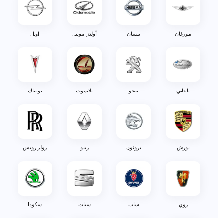
مورغان
نيسان
أولدز موبيل
اوبل
باجاني
بيجو
بلايموث
بونتياك
بورش
بروتون
رينو
رولز رويس
روي
ساب
سيات
سكودا