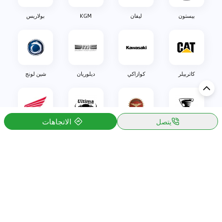
بيستون
ليفان
KGM
بولاريس
كاتربيلر
كوازاكي
ديلوريان
شين لونج
الاتجاهات
يتصل
اولليم
بيزاريني
التيما
هوندا
اكتشف السيارة في
البحرين
تقييمات السيارات الشائعة حسب
تقييمات السيارات الشهيرة حسب
الماركة
السلسلة
تويوتا
جيتور T2 مراجعات
جيتور
جيتور اندفاع مراجعات
نيسان
نيسان باترول مراجعات
كيا
فورد منطقة فورد مراجعات