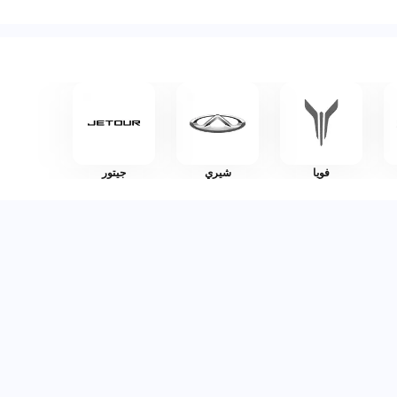
فويا
شيري
جيتور