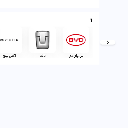
1
بي واي دي
تانك
اكس بينج